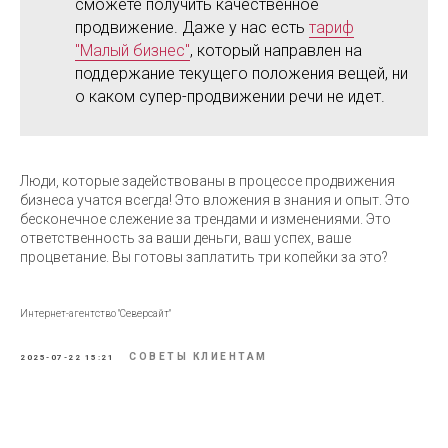
сможете получить качественное
продвижение. Даже у нас есть
тариф
"Малый бизнес"
, который направлен на
Обсудить задачу
поддержание текущего положения вещей, ни
о каком супер-продвижении речи не идет.
Компания
Продвижение
Разработка
Аудиты
Люди, которые задействованы в процессе продвижения
Социальные сети
Блог
бизнеса учатся всегда! Это вложения в знания и опыт. Это
Кейсы
Бесплатный аудит
бесконечное слежение за трендами и изменениями. Это
ответственность за ваши деньги, ваш успех, ваше
Контакты
152-ФЗ
процветание. Вы готовы заплатить три копейки за это?
Интернет-агентство "Северсайт"
Интернет-агентство "Северсайт" 2012-2026
СОВЕТЫ КЛИЕНТАМ
2025-07-22 15:21
Политика конфиденциальности |
Согласие на обработку
ПД
|
Персональные данные, опубликованные на сайте,
размещены с согласия субъектов персональных данных.
Условия и запреты не установлены.