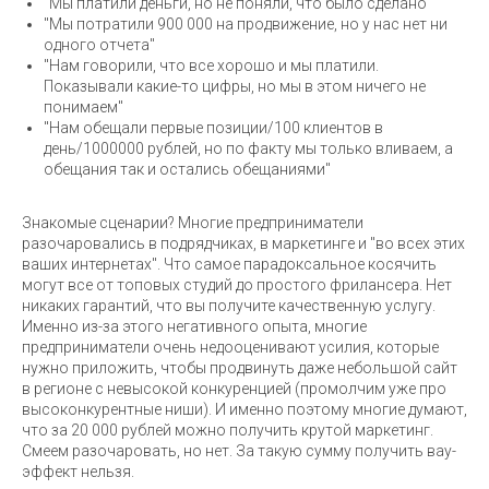
"Мы платили деньги, но не поняли, что было сделано"
"Мы потратили 900 000 на продвижение, но у нас нет ни
одного отчета"
"Нам говорили, что все хорошо и мы платили.
Показывали какие-то цифры, но мы в этом ничего не
понимаем"
"Нам обещали первые позиции/100 клиентов в
день/1000000 рублей, но по факту мы только вливаем, а
обещания так и остались обещаниями"
Знакомые сценарии? Многие предприниматели
разочаровались в подрядчиках, в маркетинге и "во всех этих
ваших интернетах". Что самое парадоксальное косячить
могут все от топовых студий до простого фрилансера. Нет
никаких гарантий, что вы получите качественную услугу.
Именно из-за этого негативного опыта, многие
предприниматели очень недооценивают усилия, которые
нужно приложить, чтобы продвинуть даже небольшой сайт
в регионе с невысокой конкуренцией (промолчим уже про
высоконкурентные ниши). И именно поэтому многие думают,
что за 20 000 рублей можно получить крутой маркетинг.
Смеем разочаровать, но нет. За такую сумму получить вау-
эффект нельзя.