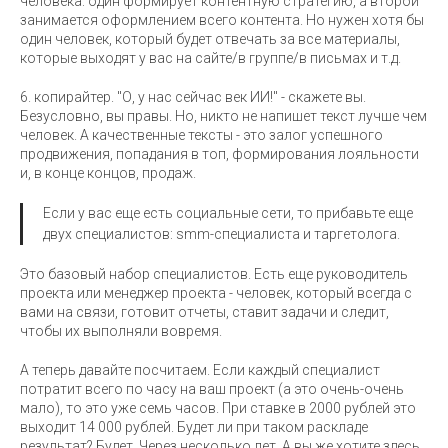
человека: один формирует контентную стратегию, а второй
занимается оформлением всего контента. Но нужен хотя бы
один человек, который будет отвечать за все материалы,
которые выходят у вас на сайте/в группе/в письмах и т.д.
6. копирайтер. "О, у нас сейчас век ИИ!" - скажете вы.
Безусловно, вы правы. Но, никто не напишет текст лучше чем
человек. А качественные тексты - это залог успешного
продвижения, попадания в топ, формирования лояльности
и, в конце концов, продаж.
Если у вас еще есть социальные сети, то прибавьте еще
двух специалистов: smm-специалиста и таргетолога.
Это базовый набор специалистов. Есть еще руководитель
проекта или менеджер проекта - человек, который всегда с
вами на связи, готовит отчеты, ставит задачи и следит,
чтобы их выполняли вовремя.
А теперь давайте посчитаем. Если каждый специалист
потратит всего по часу на ваш проект (а это очень-очень
мало), то это уже семь часов. При ставке в 2000 рублей это
выходит 14 000 рублей. Будет ли при таком раскладе
результат? Будет. Через несколько лет. А вы же хотите здесь