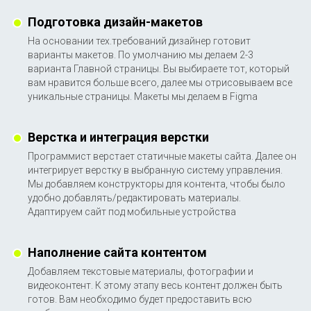
Подготовка дизайн-макетов
Обсудить задачу
На основании тех.требований дизайнер готовит
варианты макетов. По умолчанию мы делаем 2-3
варианта Главной страницы. Вы выбираете тот, который
Компания
Продвижение
вам нравится больше всего, далее мы отрисовываем все
Разработка
Аудиты
уникальные страницы. Макеты мы делаем в Figma
Социальные сети
Блог
Кейсы
Бесплатный аудит
Верстка и интеграция верстки
Контакты
152-ФЗ
Программист верстает статичные макеты сайта. Далее он
интегрирует верстку в выбранную систему управления.
Мы добавляем конструкторы для контента, чтобы было
удобно добавлять/редактировать материалы.
Адаптируем сайт под мобильные устройства
Интернет-агентство "Северсайт" 2012-2026
Политика конфиденциальности |
Согласие на обработку
Наполнение сайта контентом
ПД
|
Персональные данные, опубликованные на сайте,
Добавляем текстовые материалы, фотографии и
размещены с согласия субъектов персональных данных.
видеоконтент. К этому этапу весь контент должен быть
Условия и запреты не установлены.
готов. Вам необходимо будет предоставить всю