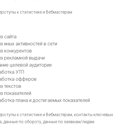
доступы к статистике и Вебмастерам
з сайта
з иных активностей в сети
з конкурентов
з рекламной выдачи
ние целевой аудитории
аботка УТП
аботка офферов
з текстов
з показателей
ботка плана и достигаемых показателей
доступы к статистике и Вебмастерам, контакты ключевых
в, данные по обороту, данные по заявкам/лидам