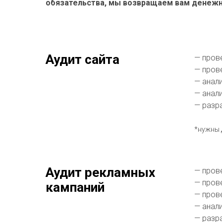
обязательства, мы возвращаем вам денежн
Аудит сайта
— пров
— пров
— анал
— анал
— разр
*нужны 
Аудит рекламных
— пров
— пров
кампаний
— пров
— анал
— разр