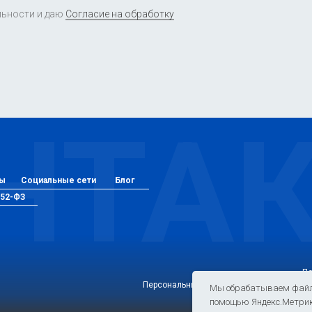
льности и даю
Согласие на обработку
НТА
ы
Социальные сети
Блог
52-ФЗ
По
Персональные данные, опубликованные н
Мы обрабатываем файлы 
помощью Яндекс.Метрики