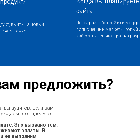
Когда вы планирует
продукт/
сайта
Перед разработкой или модер
дукт, выйти на новый
полноценный маркетинговый 
ае вам точно
избежать лишних трат на разр
вам предложить?
иды аудитов. Если вам
бсуждаем это отдельно.
лате. Это вызвано тем,
рживают оплаты. В
ли не выполним