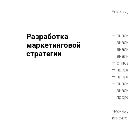
*нужны 
Разработка
—
анали
—
анали
маркетинговой
—
анали
стратегии
—
анали
—
описа
—
прор
—
прор
—
анали
—
анали
—
прора
*нужны 
клиенто