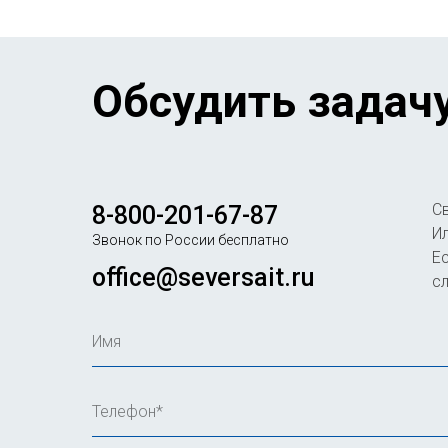
Обсудить задач
С
8-800-201-67-87
Ил
Звонок по России бесплатно
Ес
office@seversait.ru
с
Имя
Телефон*