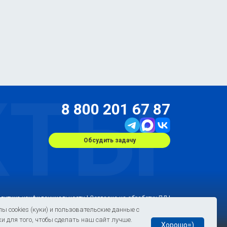
КТЫ
8 800 201 67 87
Обсудить задачу
литика конфиденциальности |
Согласие на обработку ПД
|
а сайте, размещены с согласия субъектов персональных
cookies (куки) и пользовательские данные с
данных. Условия и запреты не установлены.
 для того, чтобы сделать наш сайт лучше.
Хорошо=)