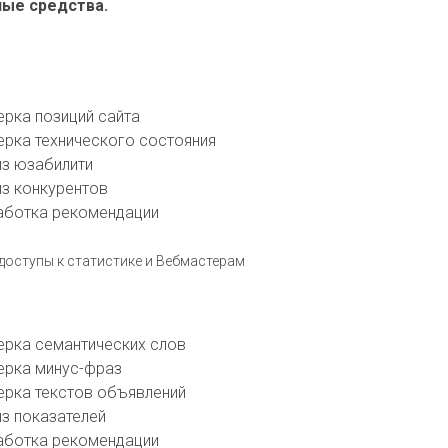
ые средства.
ерка позиций сайта
ерка технического состояния
из юзабилити
из конкурентов
аботка рекомендации
доступы к статистике и Вебмастерам
ерка семантических слов
ерка минус-фраз
ерка текстов объявлений
из показателей
аботка рекомендации