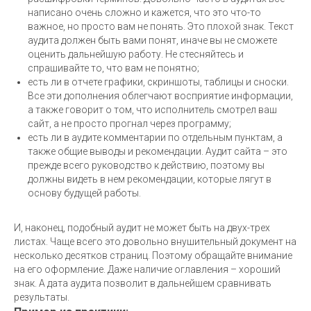
написано очень сложно и кажется, что это что-то
важное, но просто вам не понять. Это плохой знак. Текст
аудита должен быть вами понят, иначе вы не сможете
8 800 201 67
оценить дальнейшую работу. Не стесняйтесь и
спрашивайте то, что вам не понятно;
87
есть ли в отчете графики, скриншоты, таблицы и сноски.
Все эти дополнения облегчают восприятие информации,
а также говорит о том, что исполнитель смотрел ваш
Обсудить задачу
сайт, а не просто прогнал через программу;
есть ли в аудите комментарии по отдельным пунктам, а
также общие выводы и рекомендации. Аудит сайта – это
прежде всего руководство к действию, поэтому вы
Компания
Продвижение
должны видеть в нем рекомендации, которые лягут в
Разработка
Аудиты
основу будущей работы.
Социальные сети
Блог
И, наконец, подобный аудит не может быть на двух-трех
Кейсы
Бесплатный аудит
листах. Чаще всего это довольно внушительный документ на
Контакты
152-ФЗ
несколько десятков страниц. Поэтому обращайте внимание
на его оформление. Даже наличие оглавления – хороший
знак. А дата аудита позволит в дальнейшем сравнивать
результаты.