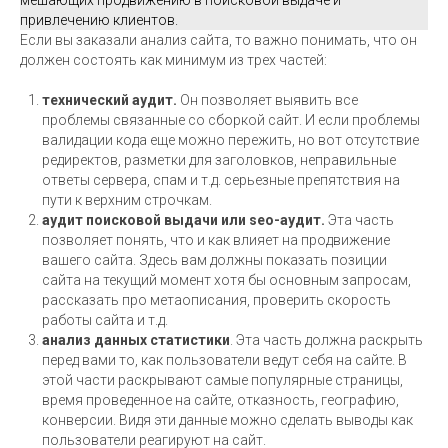
мешающих продвижению в поисковой выдаче и
привлечению клиентов.
Если вы заказали анализ сайта, то важно понимать, что он
должен состоять как минимум из трех частей:
технический аудит.
Он позволяет выявить все
проблемы связанные со сборкой сайт. И если проблемы
валидации кода еще можно пережить, но вот отсутствие
редиректов, разметки для заголовков, неправильные
ответы сервера, спам и т.д. серьезные препятствия на
пути к верхним строчкам.
аудит поисковой выдачи или seo-аудит.
Эта часть
позволяет понять, что и как влияет на продвижение
вашего сайта. Здесь вам должны показать позиции
сайта на текущий момент хотя бы основным запросам,
рассказать про метаописания, проверить скорость
работы сайта и т.д.
анализ данных статистики
. Эта часть должна раскрыть
перед вами то, как пользователи ведут себя на сайте. В
этой части раскрывают самые популярные страницы,
время проведенное на сайте, отказность, географию,
конверсии. Видя эти данные можно сделать выводы как
пользователи реагируют на сайт.