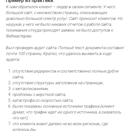
Пример из практики:
К нам обратился клиент – лидер в своем сегменте. У него
Интернет-агентство "Северсайт" 2012-2026
Политика конфиденциальности |
Согласие на обработку
большой сайт, с множеством страниц, описывающих
ПД
|
довольно большой спектр услуг. Сайт приносит клиентов. Но
Персональные данные, опубликованные на сайте,
на руках у него не было никаких отчетов о работе сайта,
размещены с согласия субъектов персональных данных.
понимания откуда приходят заявки, не было доступов к
Условия и запреты не установлены.
Вебмастерам.
Был проведен аудит сайта. Полный текст документа составил
почти 100 страниц. Кратко, что удалось выявить в ходе
аудита:
отсутствие редиректов и соответственно полные дубли
сайта,
отсутствие структуры заголовков на страницах,
с метаописаниями,
проблемы с версткой сайта,
катастрофа со скоростью сайта,
были показаны основные источники трафика (клиент
думал, что трафик идет из одного источника, а оказалось,
что нет),
что клиента знают далеко не во всех регионах, где
хотелось бы.