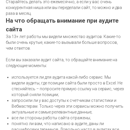
Старайтесь делать это ежемесячно, а если у вас очень
конкурентная ниша или вы переделали сайт, то можно и два
раза в месяц.
На что обращать внимание при аудите
сайта
За 13+ лет работы мы видели множество аудитов. Какие-то
были очень крутые, какие-то вызывали больше вопросов,
чем ответов.
Если вы заказали аудит сайта, то обращайте внимание на
следующие моменты:
используется ли для аудита какой-либо сервис. Мы
видели аудиты, где позиции сайта были просто в Exсel. Не
стесняйтесь – попросите прямую ссылку на сервис, через
который сняли позиции;
запросили ли у вас доступы к счетчикам статистики и
Вебмастерам. Только через эти сервисы можно получить
актуальные и самые релевантные данные;
все ли стороны работы сайта отражены;
понятно ли вам, что написано в аудите, даны ли
расшифровки терминов. Довольно часто в аудитах все