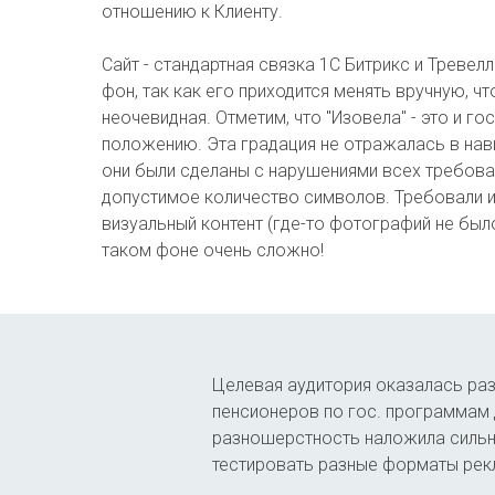
отношению к Клиенту.
Сайт - стандартная связка 1С Битрикс и Тревел
фон, так как его приходится менять вручную, ч
неочевидная. Отметим, что "Изовела" - это и г
положению. Эта градация не отражалась в навиг
они были сделаны с нарушениями всех требова
допустимое количество символов. Требовали изм
визуальный контент (где-то фотографий не было
таком фоне очень сложно!
Целевая аудитория оказалась раз
пенсионеров по гос. программам 
разношерстность наложила сильны
тестировать разные форматы рекл