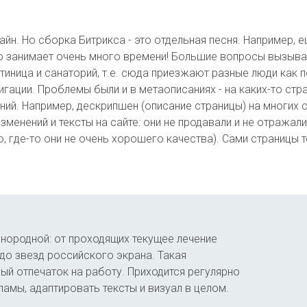
лайн. Но сборка Битрикса - это отдельная песня. Например, 
то занимает очень много времени! Большие вопросы вызывал
остиница и санаторий, т.е. сюда приезжают разные люди как 
ации. Проблемы были и в метаописаниях - на каких-то стра
ний. Например, дескрипшен (описание страницы) на многих
енений и тексты на сайте: они не продавали и не отражали
, где-то они не очень хорошего качества). Сами страницы т
нородной: от проходящих текущее лечение
до звезд российского экрана. Такая
й отпечаток на работу. Приходится регулярно
амы, адаптировать тексты и визуал в целом.