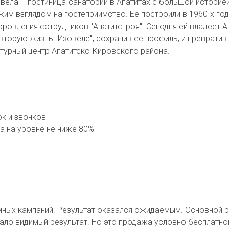
вела" - гостиница-санаторий в Апатитах с большой историей
им взглядом на гостеприимство. Ее построили в 1960-х год
ровления сотрудников "Апатитстроя". Сегодня ей владеет А
вторую жизнь "Изовеле", сохранив ее профиль, и превратив
ьтурный центр Апатитско-Кировского района.
к и звонков
а на уровне не ниже 80%
ламных кампаний. Результат оказался ожидаемым. Основной 
ло видимый результат. Но это продажа условно бесплатног