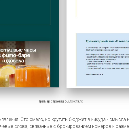
Пример страниц было/стало
явления. Это смело, но крутить бюджет в никуда - смысла 
ючевые слова, связанные с бронированием номеров и разм