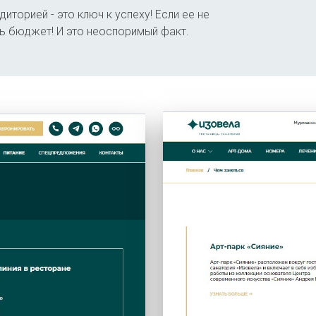
диторией - это ключ к успеху! Если ее не
ть бюджет! И это неоспоримый факт.