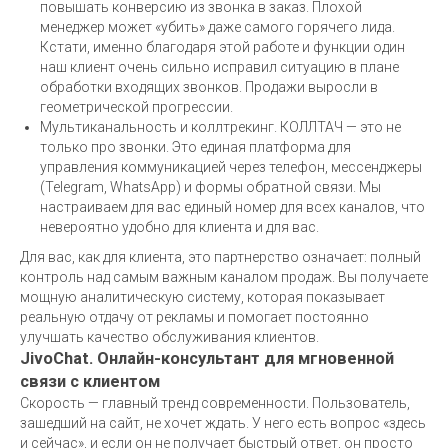
повышать конверсию из звонка в заказ. Плохой
менеджер может «убить» даже самого горячего лида.
Кстати, именно благодаря этой работе и функции один
наш клиент очень сильно исправил ситуацию в плане
обработки входящих звонков. Продажи выросли в
геометрической прогрессии.
Мультиканальность и коллтрекинг. КОЛЛТАЧ — это не
только про звонки. Это единая платформа для
управления коммуникацией через телефон, мессенджеры
(Telegram, WhatsApp) и формы обратной связи. Мы
настраиваем для вас единый номер для всех каналов, что
невероятно удобно для клиента и для вас.
Для вас, как для клиента, это партнерство означает: полный
контроль над самым важным каналом продаж. Вы получаете
8 800 201 67
мощную аналитическую систему, которая показывает
87
реальную отдачу от рекламы и помогает постоянно
улучшать качество обслуживания клиентов.
JivoChat. Онлайн-консультант для мгновенной
Обсудить задачу
связи с клиентом
Скорость — главный тренд современности. Пользователь,
зашедший на сайт, не хочет ждать. У него есть вопрос «здесь
и сейчас», и если он не получает быстрый ответ, он просто