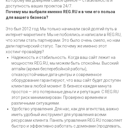
которому мы доверяем самое ценное — стабильность и
доступность ваших проектов 24/7.
Почему мы выбрали именно REG.RU и в чем его польза
для вашего бизнеса?
Это был 2012 год. Мы только начинали свой долгий путь в
интернет-маркетинге. Мы не побоялись и написали в REG.RU,
что хотим стать партнерами. Это было очень смело, но нам
дали партнерский статус. Так почему же именно этот
хостинг-провайдер?
Надежность и стабильность. Когда ваш сайт лежит на
мощностях REG.RU, мы можем быть спокойны. Высокий
аптайм (время бесперебойной работы),
отказоустойчивые дата-центры и современное
оборудование гарантируют, что ваш сайт будет доступен
клиентам в любой момент. В бизнесе каждая минута
простоя — это потерянные деньги и репутация. С REG.RU
этот риск минимизирован. Проверено временем и
различными ситуациями.
Удобство управления. Для нас, как для агентства, важно
иметь удобный инструмент для управления всеми
ресурсами клиента. Панель управления REG.RU позволяет
быстро и эффективно работать с доменами (продлевать,