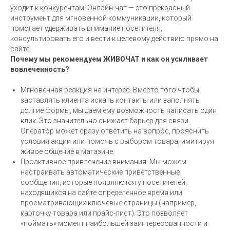
Компания
Продвижение
уходит к конкурентам. Онлайн-чат — это прекрасный
Разработка
Аудиты
инструмент для мгновенной коммуникации, который
помогает удерживать внимание посетителя,
Социальные сети
Блог
консультировать его и вести к целевому действию прямо на
Кейсы
Бесплатный аудит
сайте.
Почему мы рекомендуем ЖИВОЧАТ и как он усиливает
Контакты
152-ФЗ
вовлеченность?
Мгновенная реакция на интерес. Вместо того чтобы
заставлять клиента искать контакты или заполнять
долгие формы, мы даем ему возможность написать один
Интернет-агентство "Северсайт" 2012-2026
клик. Это значительно снижает барьер для связи.
Политика конфиденциальности |
Согласие на обработку
Оператор может сразу ответить на вопрос, прояснить
ПД
|
условия акции или помочь с выбором товара, имитируя
Персональные данные, опубликованные на сайте,
живое общение в магазине.
размещены с согласия субъектов персональных данных.
Проактивное привлечение внимания. Мы можем
Условия и запреты не установлены.
настраивать автоматические приветственные
сообщения, которые появляются у посетителей,
находящихся на сайте определенное время или
просматривающих ключевые страницы (например,
карточку товара или прайс-лист). Это позволяет
«поймать» момент наибольшей заинтересованности и