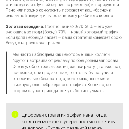
стиралку» или «Лучший сервис по ремонту») игнорируются.
Рано или поздно конкуренты перехватят ваш «бренд» в
рекламной выдаче, и вы останетесь у разбитого корыта.
Золотая середина.
Соотношение 30/70. 30% — это уже
знающие вас люди (бренд). 70% — новый холодный трафик.
Если доля небренда падает — ваша стратегия «выедает свою
базу», а не расширяет рынок.
Мы часто наблюдаем как некоторые наши коллеги
8 800 201 67
"круто" настраивают рекламу по брендовым запросам.
Очень удобно: трафик растет, заявки растут, только вот,
87
во-первых, они продают вам, то что вы бы получили
относительно бесплатно, а, во-вторых, вы теряете
львиную долю небрендового трафика. Конечно, во
Обсудить задачу
втором случае приходится чуть больше думать.
Компания
Продвижение
Цифровая стратегия эффективна тогда,
Разработка
Аудиты
когда вы можете с уверенностью ответить
Социальные сети
Блог
на вопрос: «Сколько реальной маржи