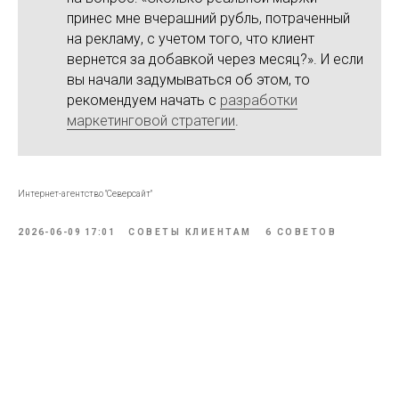
Кейсы
Бесплатный аудит
принес мне вчерашний рубль, потраченный
на рекламу, с учетом того, что клиент
Контакты
152-ФЗ
вернется за добавкой через месяц?». И если
вы начали задумываться об этом, то
рекомендуем начать с
разработки
маркетинговой стратегии
.
Интернет-агентство "Северсайт" 2012-2026
Политика конфиденциальности |
Согласие на обработку
ПД
|
Персональные данные, опубликованные на сайте,
Интернет-агентство "Северсайт"
размещены с согласия субъектов персональных данных.
Условия и запреты не установлены.
2026-06-09 17:01
СОВЕТЫ КЛИЕНТАМ
6 СОВЕТОВ