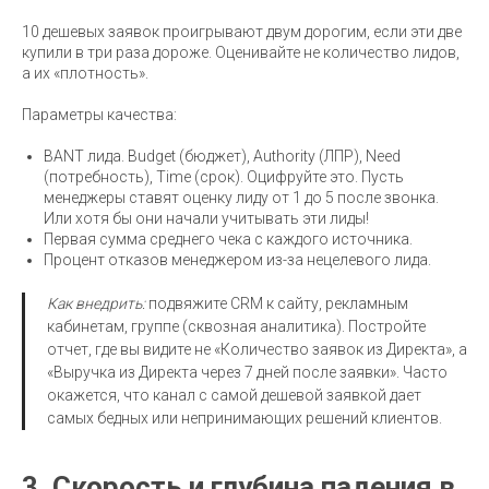
10 дешевых заявок проигрывают двум дорогим, если эти две
купили в три раза дороже. Оценивайте не количество лидов,
а их «плотность».
Параметры качества:
BANT лида. Budget (бюджет), Authority (ЛПР), Need
(потребность), Time (срок). Оцифруйте это. Пусть
менеджеры ставят оценку лиду от 1 до 5 после звонка.
Или хотя бы они начали учитывать эти лиды!
Первая сумма среднего чека с каждого источника.
Процент отказов менеджером из-за нецелевого лида.
Как внедрить:
подвяжите CRM к сайту, рекламным
кабинетам, группе (сквозная аналитика). Постройте
отчет, где вы видите не «Количество заявок из Директа», а
«Выручка из Директа через 7 дней после заявки». Часто
окажется, что канал с самой дешевой заявкой дает
самых бедных или непринимающих решений клиентов.
3. Скорость и глубина падения в