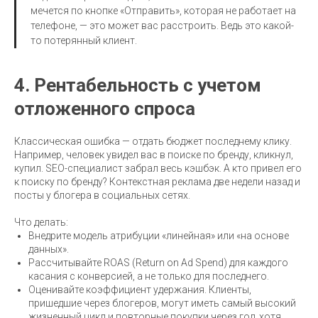
мечется по кнопке «Отправить», которая не работает на
телефоне, — это может вас расстроить. Ведь это какой-
то потерянный клиент.
4. Рентабельность с учетом
отложенного спроса
Классическая ошибка — отдать бюджет последнему клику.
Например, человек увидел вас в поиске по бренду, кликнул,
купил. SEO-специалист забрал весь кэшбэк. А кто привел его
к поиску по бренду? Контекстная реклама две недели назад и
посты у блогера в социальных сетях.
Что делать:
Внедрите модель атрибуции «линейная» или «на основе
данных».
Рассчитывайте ROAS (Return on Ad Spend) для каждого
касания с конверсией, а не только для последнего.
Оценивайте коэффициент удержания. Клиенты,
пришедшие через блогеров, могут иметь самый высокий
жизненный цикл и повторные покупки через год, хотя