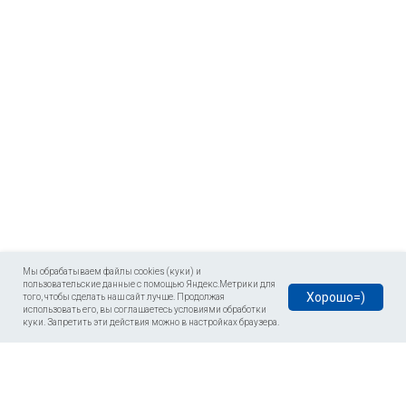
Мы обрабатываем файлы cookies (куки) и
пользовательские данные с помощью Яндекс.Метрики для
Хорошо=)
того, чтобы сделать наш сайт лучше. Продолжая
использовать его, вы соглашаетесь условиями обработки
куки. Запретить эти действия можно в настройках браузера.