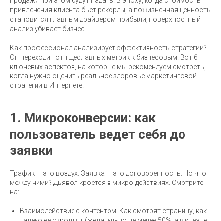
продажи при этом будут падать. В эпоху, когда стоимость
привлечения клиента бьет рекорды, а пожизненная ценность
становится главным драйвером прибыли, поверхностный
анализ убивает бизнес.
Как профессионал анализирует эффективность стратегии?
Он переходит от тщеславных метрик к бизнесовым. Вот 6
ключевых аспектов, на которые мы рекомендуем смотреть,
когда нужно оценить реальное здоровье маркетинговой
стратегии в Интернете.
1. Микроконверсии: как
пользователь ведет себя до
заявки
Трафик — это воздух. Заявка — это договоренность. Но что
между ними? Дьявол кроется в микро-действиях. Смотрите
на:
Взаимодействие с контентом. Как смотрят страницу, как
далеко ее скроллят (желательно не менее 50%, а в идеале