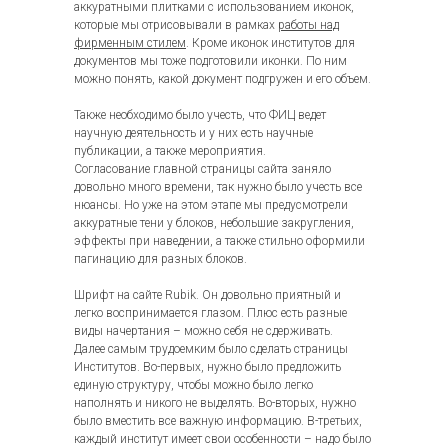
аккуратными плитками с использованием иконок,
которые мы отрисовывали в рамках
работы над
фирменным стилем
. Кроме иконок институтов для
документов мы тоже подготовили иконки. По ним
можно понять, какой документ подгружен и его объем.
Также необходимо было учесть, что ФИЦ ведет
научную деятельность и у них есть научные
публикации, а также мероприятия.
Согласование главной страницы сайта заняло
довольно много времени, так нужно было учесть все
нюансы. Но уже на этом этапе мы предусмотрели
аккуратные тени у блоков, небольшие закругления,
эффекты при наведении, а также стильно оформили
пагинацию для разных блоков.
Шрифт на сайте Rubik. Он довольно приятный и
легко воспринимается глазом. Плюс есть разные
виды начертания – можно себя не сдерживать.
Далее самым трудоемким было сделать страницы
Институтов. Во-первых, нужно было предложить
единую структуру, чтобы можно было легко
наполнять и никого не выделять. Во-вторых, нужно
было вместить все важную информацию. В-третьих,
каждый институт имеет свои особенности – надо было