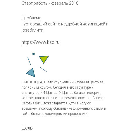
Старт работы - февраль 2018
Проблема:
- устаревший сайт с неудобной навигацией и
юзабилити
https://www.ksc.ru
ФИЦ КНЦ РАН - это крупнейший научный центр за
полярным кругом. Сегодня в его структуре 7
институтов и 4 Центра. У Центра богатая история,
которая началась еще во времена освоения Севера.
Сегодня ФИЦ тоже старается идти в ногу со
временем, поэтому обновление фирменного стиля и
сайта были закономерными процессами.
Цель