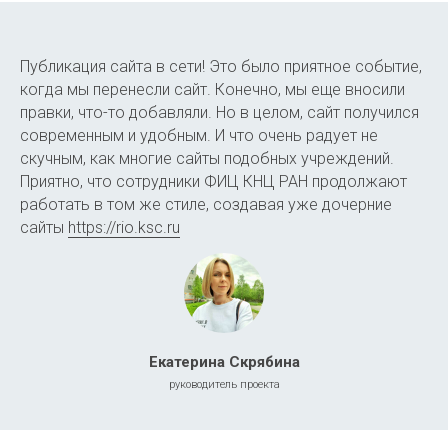
Публикация сайта в сети! Это было приятное событие,
Интернет-агентство "Северсайт" 2012-2026
когда мы перенесли сайт. Конечно, мы еще вносили
Политика конфиденциальности |
Согласие на обработку
ПД
|
правки, что-то добавляли. Но в целом, сайт получился
Персональные данные, опубликованные на сайте,
современным и удобным. И что очень радует не
размещены с согласия субъектов персональных данных.
Условия и запреты не установлены.
скучным, как многие сайты подобных учреждений.
Приятно, что сотрудники ФИЦ КНЦ РАН продолжают
работать в том же стиле, создавая уже дочерние
сайты
https://rio.ksc.ru
Екатерина Скрябина
руководитель проекта