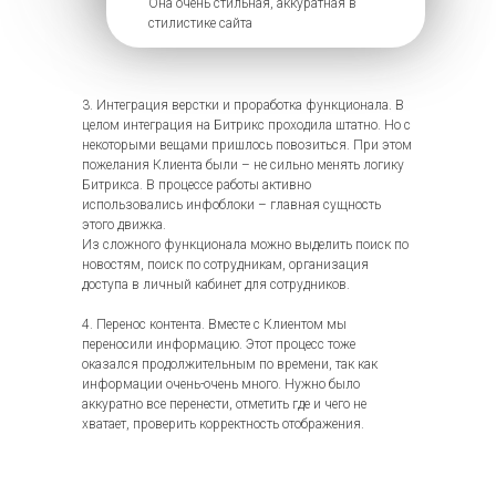
Она очень стильная, аккуратная в
стилистике сайта
3. Интеграция верстки и проработка функционала. В
целом интеграция на Битрикс проходила штатно. Но с
8 800 201 67
некоторыми вещами пришлось повозиться. При этом
87
пожелания Клиента были – не сильно менять логику
Битрикса. В процессе работы активно
использовались инфоблоки – главная сущность
этого движка.
Обсудить задачу
Из сложного функционала можно выделить поиск по
новостям, поиск по сотрудникам, организация
доступа в личный кабинет для сотрудников.
Компания
Продвижение
4. Перенос контента. Вместе с Клиентом мы
переносили информацию. Этот процесс тоже
Разработка
Аудиты
оказался продолжительным по времени, так как
информации очень-очень много. Нужно было
Социальные сети
Блог
аккуратно все перенести, отметить где и чего не
Кейсы
Бесплатный аудит
хватает, проверить корректность отображения.
Контакты
152-ФЗ