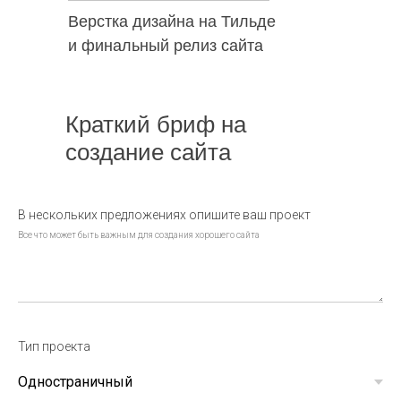
Верстка дизайна на Тильде
и финальный релиз сайта
Интернет-агентство "Северсайт" 2012-2026
Политика конфиденциальности |
Согласие на обработку
ПД
|
Краткий бриф на
Персональные данные, опубликованные на сайте,
размещены с согласия субъектов персональных данных.
создание сайта
Условия и запреты не установлены.
В нескольких предложениях опишите ваш проект
Все что может быть важным для создания хорошего сайта
Тип проекта