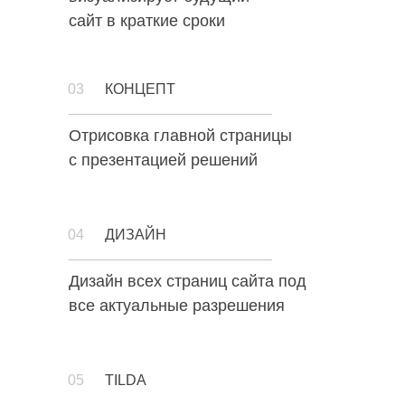
сайт в краткие сроки
03
КОНЦЕПТ
8 800 201 67
Отрисовка главной страницы
87
с презентацией решений
Обсудить задачу
04
ДИЗАЙН
Дизайн всех страниц сайта под
Компания
Продвижение
все актуальные разрешения
Разработка
Аудиты
Социальные сети
Блог
Кейсы
Бесплатный аудит
05
TILDA
Контакты
152-ФЗ