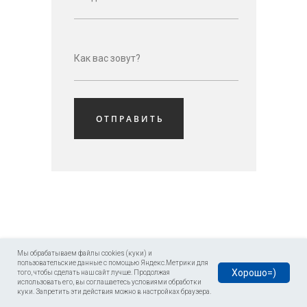
О Т П Р А В И Т Ь
Типографика
Мы обрабатываем файлы cookies (куки) и
пользовательские данные с помощью Яндекс.Метрики для
Хорошо=)
того, чтобы сделать наш сайт лучше. Продолжая
использовать его, вы соглашаетесь условиями обработки
куки. Запретить эти действия можно в настройках браузера.
Заголовок